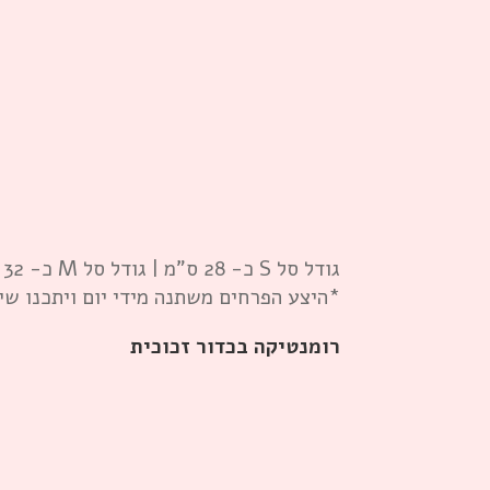
גודל סל S כ- 28 ס”מ | גודל סל M כ- 32 ס”מ | גודל סל L כ- 37 ס”מ
*היצע הפרחים משתנה מידי יום ויתכנו שי
רומנטיקה בכדור זכוכית